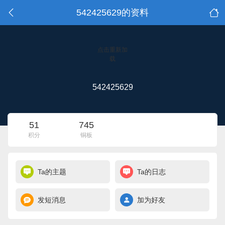
542425629的资料
点击重新加
载
542425629
51
745
积分
铜板
Ta的主题
Ta的日志
发短消息
加为好友