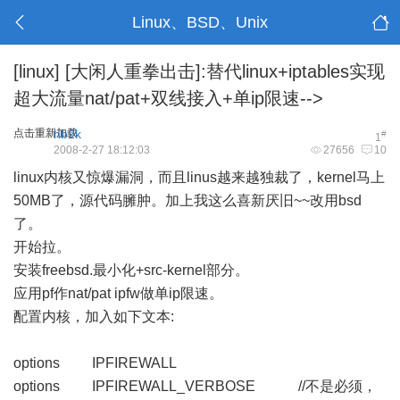
Linux、BSD、Unix
[linux]
[大闲人重拳出击]:替代linux+iptables实现
超大流量nat/pat+双线接入+单ip限速-->
点击重新加载
hb2k
#
1
2008-2-27 18:12:03
27656
10
linux内核又惊爆漏洞，而且linus越来越独裁了，kernel马上
50MB了，源代码臃肿。加上我这么喜新厌旧~~改用bsd
了。
开始拉。
安装freebsd.最小化+src-kernel部分。
应用pf作nat/pat ipfw做单ip限速。
配置内核，加入如下文本:
options IPFIREWALL
options IPFIREWALL_VERBOSE //不是必须，