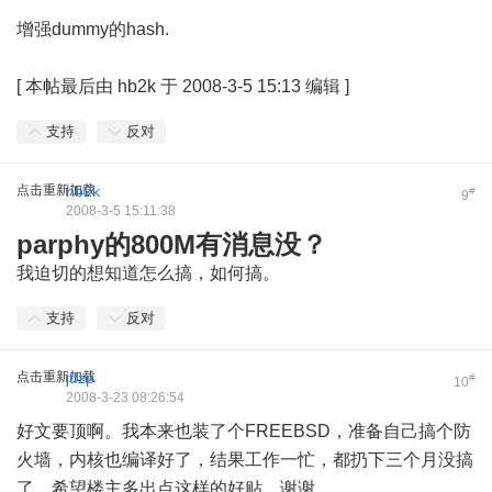
增强dummy的hash.
[
本帖最后由 hb2k 于 2008-3-5 15:13 编辑
]
支持
反对
点击重新加载
hb2k
#
9
2008-3-5 15:11:38
parphy的800M有消息没？
我迫切的想知道怎么搞，如何搞。
支持
反对
点击重新加载
jtfzp
#
10
2008-3-23 08:26:54
好文要顶啊。我本来也装了个FREEBSD，准备自己搞个防
火墙，内核也编译好了，结果工作一忙，都扔下三个月没搞
了。希望楼主多出点这样的好贴，谢谢。