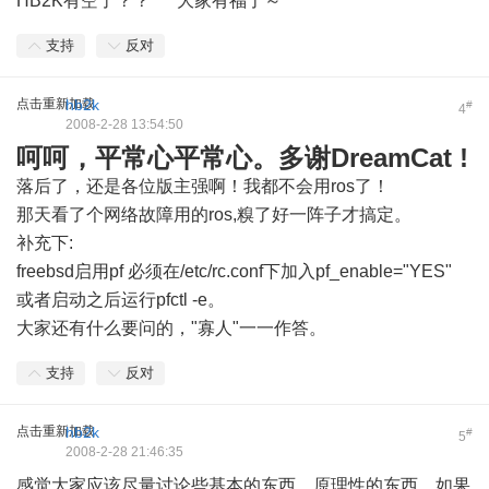
HB2K有空了？？
大家有福了～
支持
反对
点击重新加载
hb2k
#
4
2008-2-28 13:54:50
呵呵，平常心平常心。多谢DreamCat !
落后了，还是各位版主强啊！我都不会用ros了！
那天看了个网络故障用的ros,糗了好一阵子才搞定。
补充下:
freebsd启用pf 必须在/etc/rc.conf下加入pf_enable="YES"
或者启动之后运行pfctl -e。
大家还有什么要问的，"寡人"一一作答。
支持
反对
点击重新加载
hb2k
#
5
2008-2-28 21:46:35
感觉大家应该尽量讨论些基本的东西，原理性的东西，如果