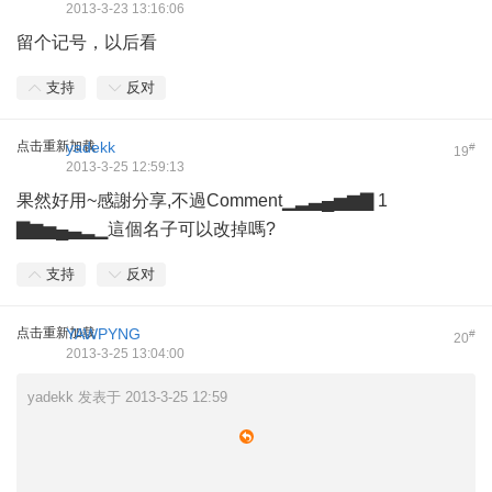
2013-3-23 13:16:06
留个记号，以后看
支持
反对
点击重新加载
yadekk
#
19
2013-3-25 12:59:13
果然好用~感謝分享,不過Comment▁▂▃▄▅▆▇ 1
▇▆▅▄▃▂▁這個名子可以改掉嗎?
支持
反对
点击重新加载
YAWPYNG
#
20
2013-3-25 13:04:00
yadekk 发表于 2013-3-25 12:59