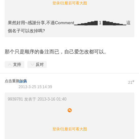
登录/注册后可看大图
果然好用~感謝分享,不過Comment▁▂▃▄▅▆▇ 1 ▇▆▅▄▃▂▁這
個名子可以改掉嗎?
那个只是顺序的备注而已，自己爱怎改都可以。
支持
反对
点击重新加载
tech
#
21
2013-3-25 15:14:39
9939781 发表于 2013-3-16 01:40
登录/注册后可看大图