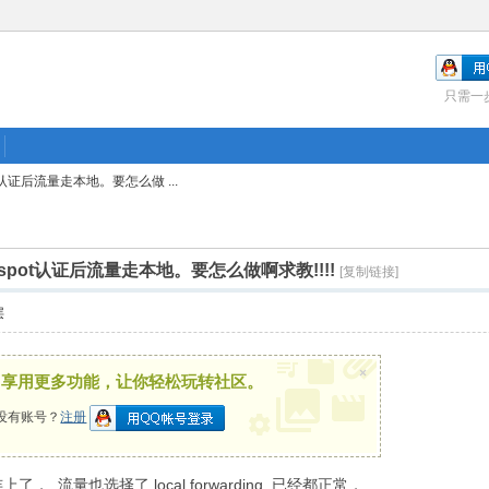
只需一
ot认证后流量走本地。要怎么做 ...
otspot认证后流量走本地。要怎么做啊求教!!!!
[复制链接]
层
×
，享用更多功能，让你轻松玩转社区。
没有账号？
注册
了， 流量也选择了 local forwarding 已经都正常，