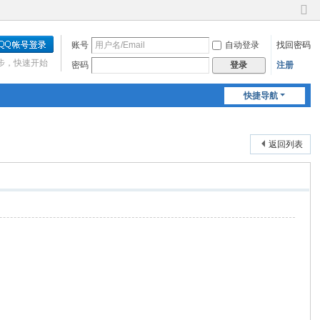
切
换
账号
自动登录
找回密码
到
窄
步，快速开始
密码
注册
登录
版
快捷导航
返回列表