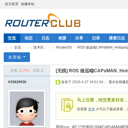
设为首页
收藏本站
交流
动态
日志
相册
分享
记录
搜索日志
»
交流
›
：：技术区：：
›
RouterOS
›
ROS 做远端CAPsMAN_Hotsp
自
发新帖
由
[无线]
ROS 做远端CAPsMAN_H
查看:
11743
|
回复:
0
的
生
635829936
发表于 2016-4-27 19:51:54
|
显示全部楼
活
_
马上注册，结交更多好友
软
您需要
登录
才可以下载或查看，
路
由
我的
ros
AP 已经都在远端CAPsMAN都连上