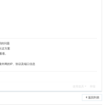
起作用的问题
认证方案
忙看看。
接外网的IP、协议及端口信息
使用道具
举报
返回列表