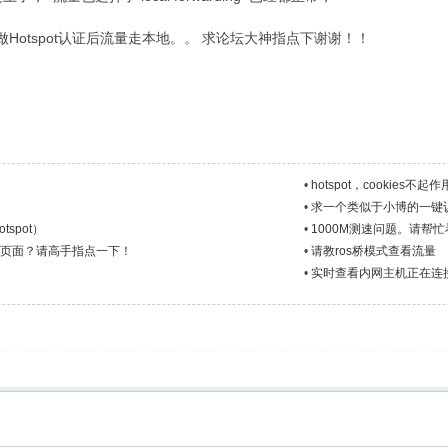
做Hotspot认证后流量走本地。。 求论坛大神指点下谢谢！！
•
hotspot，cookies不
•
求一个类似于小博的一键
tspot）
•
1000M测速问题。请帮
认证页面？请高手指点一下！
•
请教ros桥模式查看流量
•
实时查看内网主机正在连