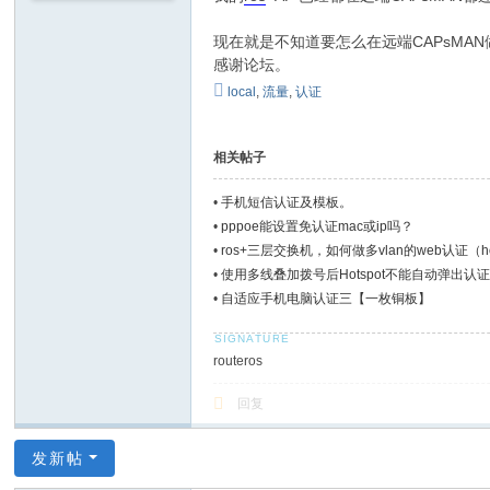
现在就是不知道要怎么在远端CAPsMAN
感谢论坛。
local
,
流量
,
认证
相关帖子
•
手机短信认证及模板。
•
pppoe能设置免认证mac或ip吗？
•
ros+三层交换机，如何做多vlan的web认证（ho
•
使用多线叠加拨号后Hotspot不能自动弹出
•
自适应手机电脑认证三【一枚铜板】
routeros
回复
发新帖