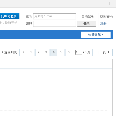
切
换
账号
自动登录
找回密码
到
窄
步，快速开始
密码
注册
登录
版
快捷导航
返回列表
1
2
3
4
5
6
/ 6 页
下一页