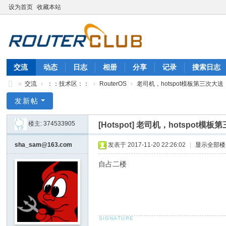
设为首页
收藏本站
交流
动态
日志
相册
分享
记录
搜索日志
»
交流
›
：：技术区：：
›
RouterOS
›
老司机，hotspot模板第三次大送
自
发新帖
由
楼主:
374533905
[Hotspot]
老司机，hotspot模
的
生
sha_sam@163.com
发表于 2017-11-20 22:26:02
|
显示全部楼
活
自占二楼
_
软
路
由